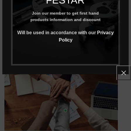
18日起, Festar 開始自己採買原物料, 如: 鋼材, 鐵材等.
並且皆是與台灣中鋼採買確立了頂尖品質的保證.
Join our member to get first hand
products information and discount
Will be used in accordance with our
Privacy
2001-02-08
Policy