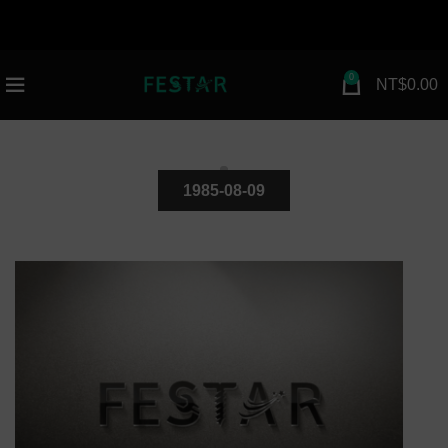
attribution=setup_tool page_id="112672154983030"
greeting_dialog_display="fade">
n
0
NT$
0.00
1985-08-09